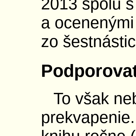
2013 spolu s
a ocenenými 
zo šestnásti
Podporovat
To však neb
prekvapenie.