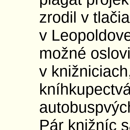
zrodil v tlači
v Leopoldove
možné oslovi
v knižniciach
kníhkupectvá
autobuspvýc
Pár knižníc s