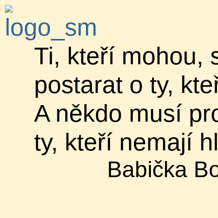
Ti, kteří mohou, 
postarat o ty, kt
A někdo musí pro
ty, kteří nemají h
Babička Bo