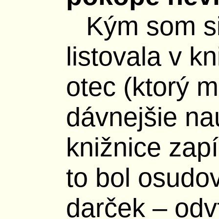
Kým som s
listovala v k
otec (ktorý 
dávnejšie nau
knižnice zap
to bol osudo
darček – odvt