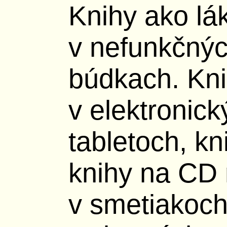
Knihy ako lák
v nefunkčnýc
búdkach. Kn
v elektronick
tabletoch, kn
knihy na CD 
v smetiakoch