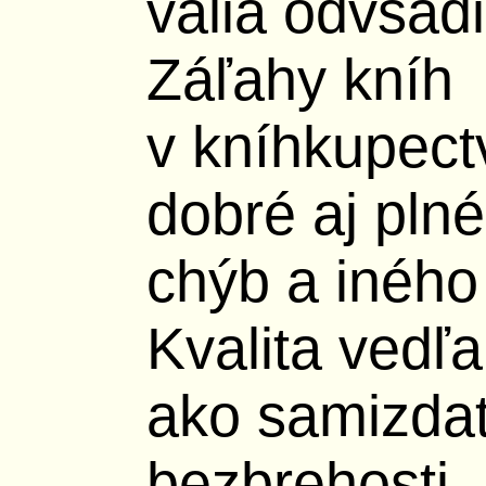
valia odvšadi
Záľahy kníh
v kníhkupect
dobré aj pln
chýb a iného 
Kvalita vedľa
ako samizda
bezbrehosti 