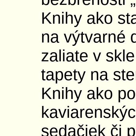
Knihy ako st
na výtvarné d
zaliate v skl
tapety na ste
Knihy ako p
kaviarenských
sedačiek či 