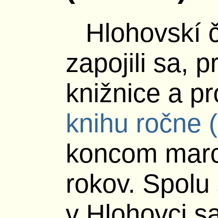
Hlohovskí č
zapojili sa, p
knižnice a pr
knihu ročne (
koncom marc
rokov. Spolu
v Hlohovci s