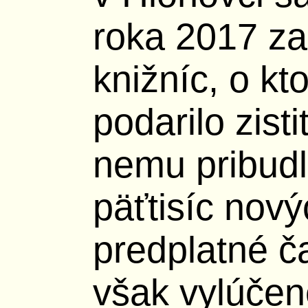
roka 2017 za
knižníc, o kt
podarilo zist
nemu pribudlo
päťtisíc nový
predplatné č
však vylúčen