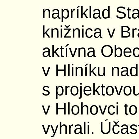
napríklad St
knižnica v Br
aktívna Obec
v Hliníku na
s projektovou
v Hlohovci to 
vyhrali. Účas