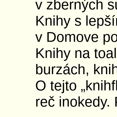
v zberných 
Knihy s lep
v Domove pou
Knihy na toa
burzách, knihy
O tejto „knih
reč inokedy. 