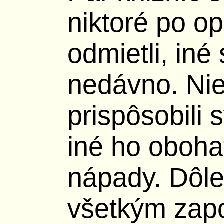
niktoré po o
odmietli, iné 
nedávno. Nie
prispôsobili 
iné ho obohat
nápady. Dôlež
všetkým zap