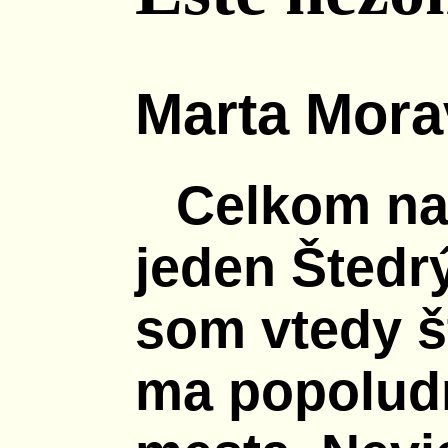
Marta Mora
Celkom na 
jeden Štedr
som vtedy št
ma popoludn