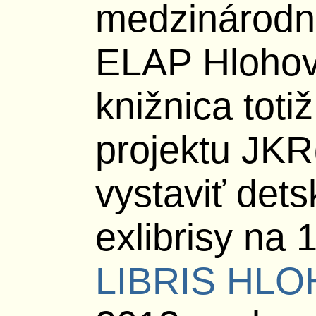
medzinárodne
ELAP Hlohov
knižnica toti
projektu JKR
vystaviť det
exlibrisy na 
LIBRIS HL