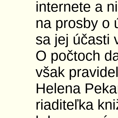
internete a n
na prosby o 
sa jej účasti
O počtoch d
však pravide
Helena Peka
riaditeľka kn