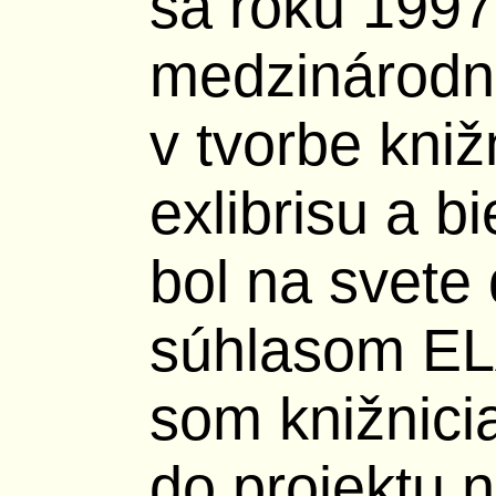
sa roku 1997
medzinárodná
v tvorbe kniž
exlibrisu a b
bol na svete
súhlasom EL
som knižnic
do projektu n