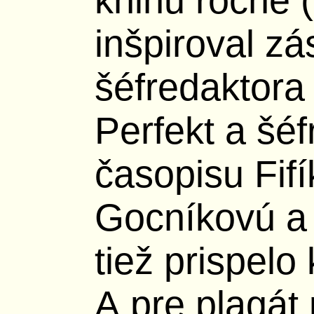
knihu ročne (
inšpiroval z
šéfredaktora
Perfekt a šé
časopisu Fif
Gocníkovú a 
tiež prispel
A pre plagát 