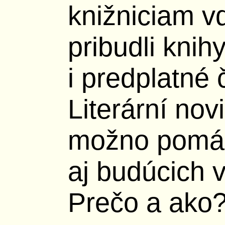
knižniciam 
pribudli knih
i predplatné
Literární nov
možno pomáh
aj budúcich v
Prečo a ako