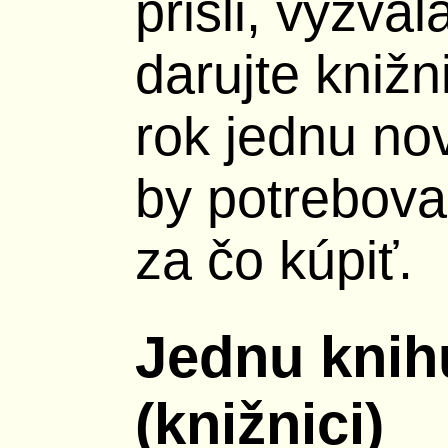
prišli, vyzva
darujte knižn
rok jednu nov
by potrebova
za čo kúpiť.
Jednu knih
(knižnici)