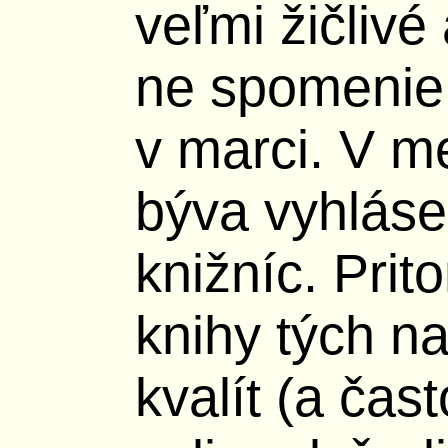
veľmi žičlivé
ne spomenie
v marci. V me
býva vyhlás
knižníc. Pri
knihy tých na
kvalít (a čast