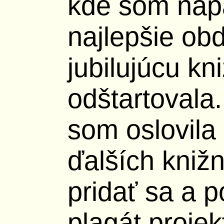
kde som náp
najlepšie ob
jubilujúcu kn
odštartovala
som oslovila 
ďalších kniž
pridať sa a p
plagát projek