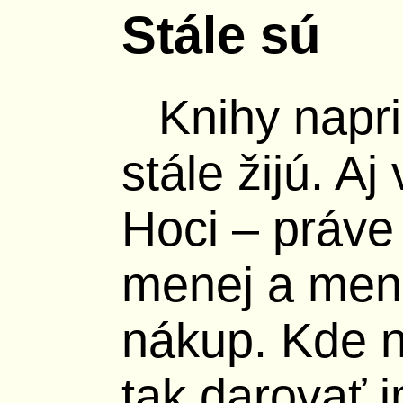
Stále sú
Knihy napr
stále žijú. Aj
Hoci – práve
menej a mene
nákup. Kde n
tak darovať 