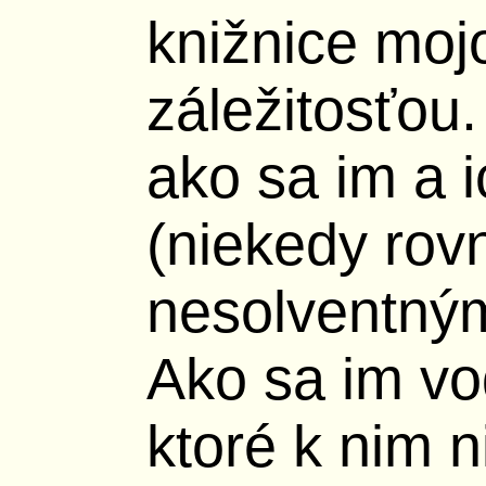
knižnice moj
záležitosťou.
ako sa im a i
(niekedy rov
nesolventným
Ako sa im vo
ktoré k nim n