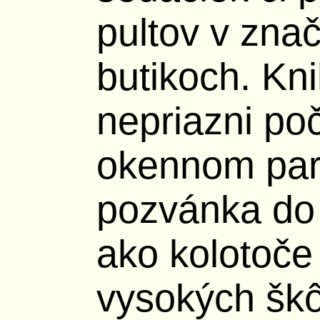
pultov v zna
butikoch. Kn
nepriazni po
okennom par
pozvánka do 
ako kolotoč
vysokých škô