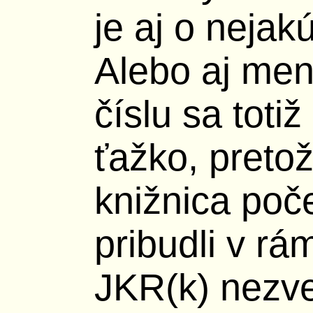
je aj o nejak
Alebo aj men
číslu sa toti
ťažko, preto
knižnica poče
pribudli v rá
JKR(k) nezve