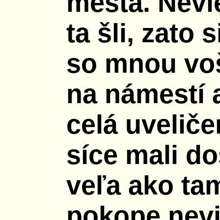
mesta. Nevi
ta šli, zato
so mnou voš
na námestí 
celá uvelič
síce mali do
veľa ako ta
pokope nevi