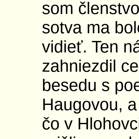
som členstvo
sotva ma bo
vidieť. Ten 
zahniezdil c
besedu s poe
Haugovou, a 
čo v Hlohovc