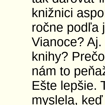
knižnici asp
ročne podľa 
Vianoce? Aj.
knihy? Prečo
nám to peňa
Ešte lepšie. 
myslela, keď