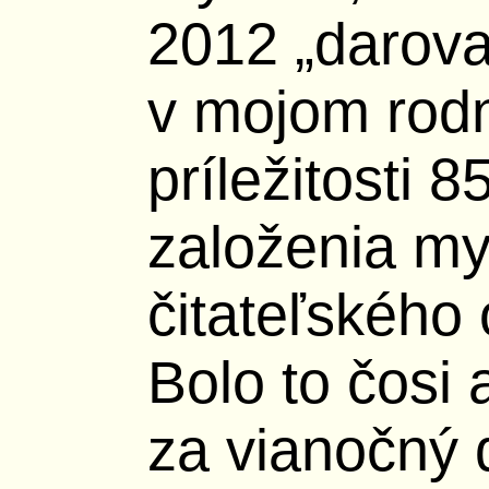
2012 „daroval
v mojom rod
príležitosti 8
založenia my
čitateľského
Bolo to čosi
za vianočný 