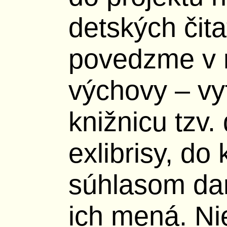
detských čita
povedzme v r
výchovy – vyt
knižnicu tzv.
exlibrisy, do
súhlasom dar
ich mená. Ni